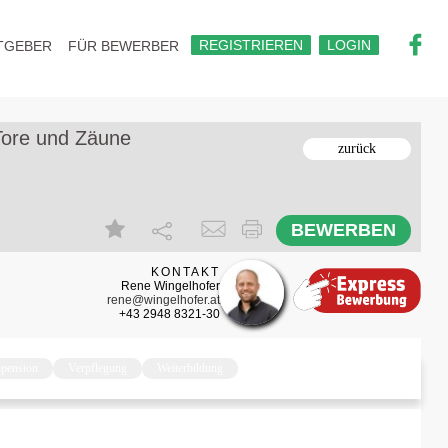
REGISTRIEREN
LOGIN
TGEBER
FÜR BEWERBER
Tore und Zäune
zurück
BEWERBEN
KONTAKT
Rene Wingelhofer
rene@wingelhofer.at
+43 2948 8321-30
npension
Verpflegung
Weiterbildung