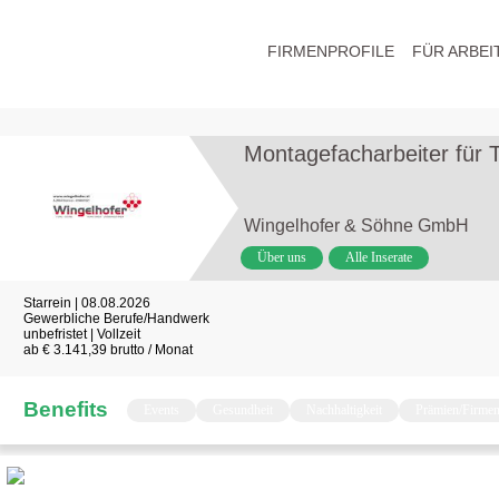
FIRMENPROFILE
FÜR ARBEI
Montagefacharbeiter für 
Wingelhofer & Söhne GmbH
Über uns
Alle Inserate
Starrein | 08.08.2026
Gewerbliche Berufe/Handwerk
unbefristet | Vollzeit
ab € 3.141,39 brutto / Monat
Benefits
Events
Gesundheit
Nachhaltigkeit
Prämien/Firme