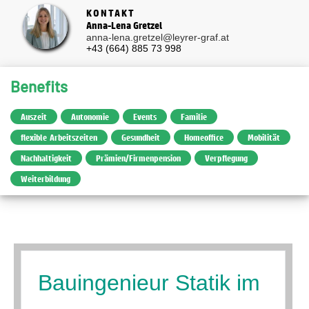
KONTAKT
Anna-Lena Gretzel
anna-lena.gretzel@leyrer-graf.at
+43 (664) 885 73 998
Benefits
Auszeit
Autonomie
Events
Familie
flexible Arbeitszeiten
Gesundheit
Homeoffice
Mobilität
Nachhaltigkeit
Prämien/Firmenpension
Verpflegung
Weiterbildung