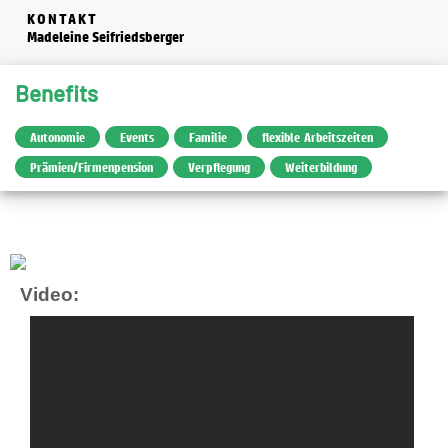
KONTAKT
Madeleine Seifriedsberger
Benefits
Autonomie
Events
Familie
flexible Arbeitszeiten
Prämien/Firmenpension
Verpflegung
Weiterbildung
Video: