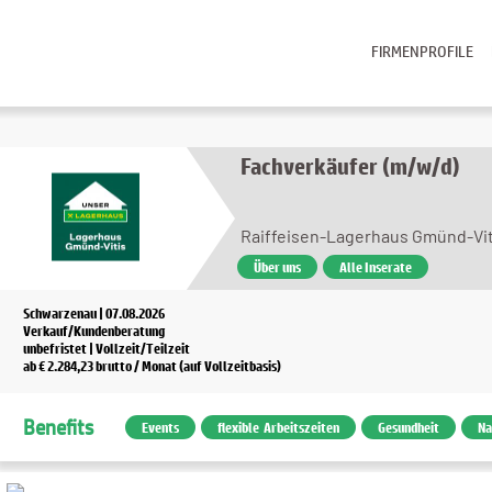
FIRMENPROFILE
Fachverkäufer (m/w/d)
Raiffeisen-Lagerhaus Gmünd-Vi
Über uns
Alle Inserate
Schwarzenau | 07.08.2026
Verkauf/Kundenberatung
unbefristet | Vollzeit/Teilzeit
ab € 2.284,23 brutto / Monat (auf Vollzeitbasis)
Benefits
Events
flexible Arbeitszeiten
Gesundheit
Na