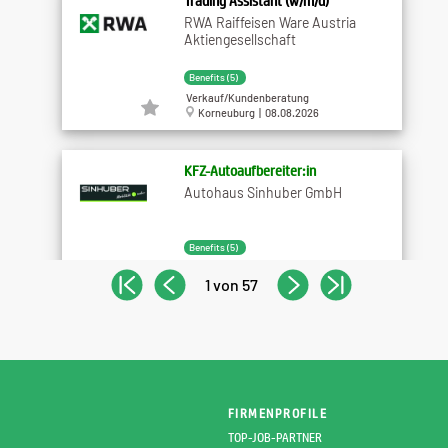
Trading Assistant (w/m/d)
RWA Raiffeisen Ware Austria
Aktiengesellschaft
Benefits (5)
Verkauf/Kundenberatung
Korneuburg | 08.08.2026
KFZ-Autoaufbereiter:in
Autohaus Sinhuber GmbH
Benefits (5)
Gewerbliche Berufe/Handwerk
1 von 57
Gföhl | 08.08.2026
Handwerker als Servicemonteur
(m/w/d)
ELK GmbH
FIRMENPROFILE
Benefits (4)
TOP-JOB-PARTNER
Gewerbliche Berufe/Handwerk