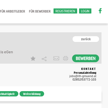
REGISTRIEREN
LOGIN
FÜR ARBEITGEBER
FÜR BEWERBER
zurück
tis eGen
KONTAKT
Personalabteilung
jobs@rlh-gmuend.at
02852/53772-103
chhaltigkeit
Weiterbildung