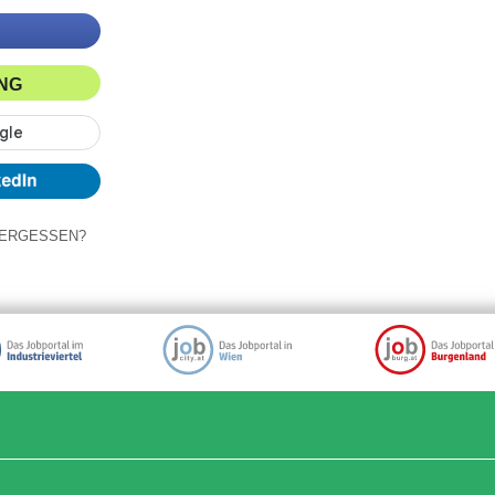
ING
ERGESSEN?