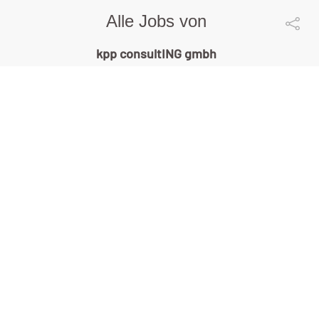
Alle Jobs von
kpp consultING gmbh
Fachplanung
Gebäude-/Infrastrukturtechnik
(w/m/d) - Expert / Senior Expert
kpp consultING gmbh |
Krems | 06.08.2026
4-Tage-Woche
mehr ...
Fachplanung Hoch- und
Mittelspannungsanlagen (w/m/d) -
Expert / Senior Expert