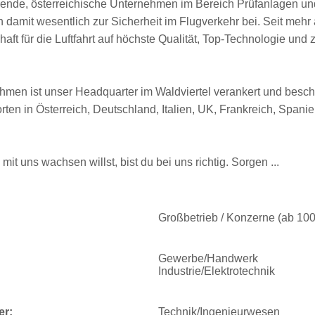
ührende, österreichische Unternehmen im Bereich Prüfanlagen un
n damit wesentlich zur Sicherheit im Flugverkehr bei. Seit mehr 
aft für die Luftfahrt auf höchste Qualität, Top-Technologie und
hmen ist unser Headquarter im Waldviertel verankert und beschä
rten in Österreich, Deutschland, Italien, UK, Frankreich, Spani
 uns wachsen willst, bist du bei uns richtig. Sorgen ...
Großbetrieb / Konzerne (ab 10
Gewerbe/Handwerk
Industrie/Elektrotechnik
er:
Technik/Ingenieurwesen