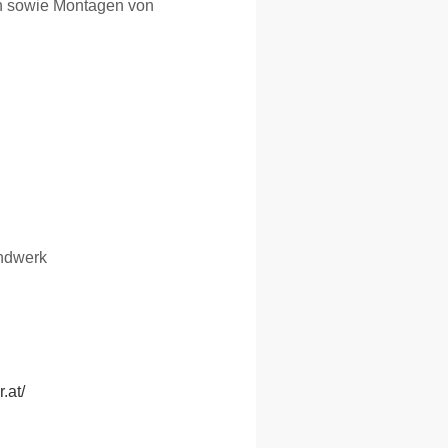
en sowie Montagen von
ndwerk
.at/