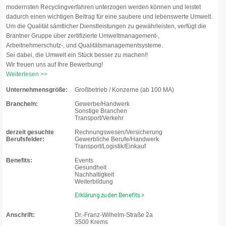
modernsten Recyclingverfahren unterzogen werden können und leistet
dadurch einen wichtigen Beitrag für eine saubere und lebenswerte Umwelt.
Um die Qualität sämtlicher Dienstleistungen zu gewährleisten, verfügt die
Brantner Gruppe über zertifizierte Umweltmanagement-,
Arbeitnehmerschutz-, und Qualitätsmanagementsysteme.
Sei dabei, die Umwelt ein Stück besser zu machen!!
Wir freuen uns auf Ihre Bewerbung!
Weiterlesen >>
Unternehmensgröße:
Großbetrieb / Konzerne (ab 100 MA)
Branche/n:
Gewerbe/Handwerk
Sonstige Branchen
Transport/Verkehr
derzeit gesuchte
Rechnungswesen/Versicherung
Berufsfelder:
Gewerbliche Berufe/Handwerk
Transport/Logistik/Einkauf
Benefits:
Events
Gesundheit
Nachhaltigkeit
Weiterbildung
Erklärung zu den Benefits >
Anschrift:
Dr.-Franz-Wilhelm-Straße 2a
3500 Krems