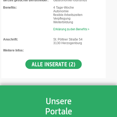
derzeit gesuchte Berufsfelder:
Gastronomie/Tourismus
Benefits:
4 Tage-Woche
Autonomie
flexible Arbeitszeiten
Verpflegung
Weiterbildung
Erklärung zu den Benefits >
Anschrift:
St. Pöltner Straße 54
3130 Herzogenburg
Weitere Infos:
ALLE INSERATE (2)
Unsere
Portale