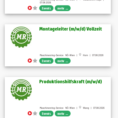
07.08.2026
Events
mehr ...
Montageleiter (m​/w​/d) Vollzeit
Maschinenring-Service NÖ-Wien |
Horn | 07.08.2026
Events
mehr ...
Produktionshilfskraft (m​/w​/d)
Maschinenring-Service NÖ-Wien |
Wang | 07.08.2026
Events
mehr ...