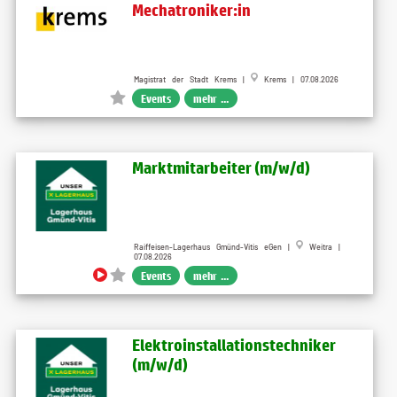
Mechatroniker:in
Magistrat der Stadt Krems |
Krems | 07.08.2026
Events
mehr ...
Marktmitarbeiter (m/w/d)
Raiffeisen-Lagerhaus Gmünd-Vitis eGen |
Weitra |
07.08.2026
Events
mehr ...
Elektroinstallationstechniker
(m/w/d)