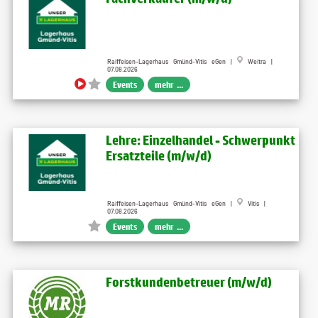
Raiffeisen-Lagerhaus Gmünd-Vitis eGen |
Weitra |
07.08.2026
Events
mehr ...
Lehre: Einzelhandel - Schwerpunkt
Ersatzteile (m/w/d)
Raiffeisen-Lagerhaus Gmünd-Vitis eGen |
Vitis |
07.08.2026
Events
mehr ...
Forstkundenbetreuer (m​/w​/d)