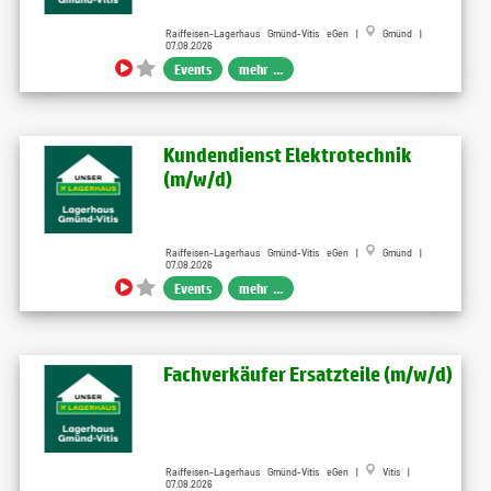
Raiffeisen-Lagerhaus Gmünd-Vitis eGen |
Gmünd |
07.08.2026
Events
mehr ...
Kundendienst Elektrotechnik
(m/w/d)
Raiffeisen-Lagerhaus Gmünd-Vitis eGen |
Gmünd |
07.08.2026
Events
mehr ...
Fachverkäufer Ersatzteile (m/w/d)
Raiffeisen-Lagerhaus Gmünd-Vitis eGen |
Vitis |
07.08.2026