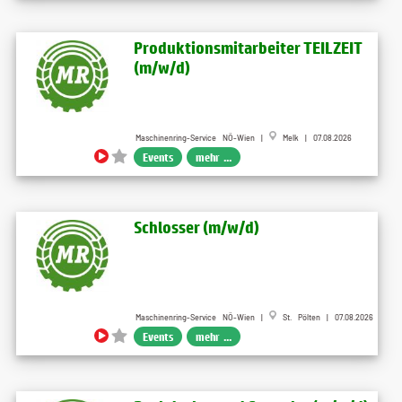
Produktionsmitarbeiter TEILZEIT
(m​/w​/d)
Maschinenring-Service NÖ-Wien |
Melk | 07.08.2026
Events
mehr ...
Schlosser (m​/w​/d)
Maschinenring-Service NÖ-Wien |
St. Pölten | 07.08.2026
Events
mehr ...