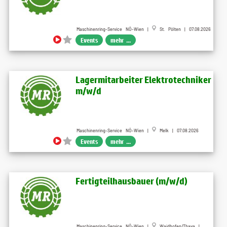
Maschinenring-Service NÖ-Wien |
St. Pölten | 07.08.2026
Events
mehr ...
Lagermitarbeiter Elektrotechniker
m​/w​/d
Maschinenring-Service NÖ-Wien |
Melk | 07.08.2026
Events
mehr ...
Fertigteilhausbauer (m​/w​/d)
Maschinenring-Service NÖ-Wien |
Waidhofen/Thaya |