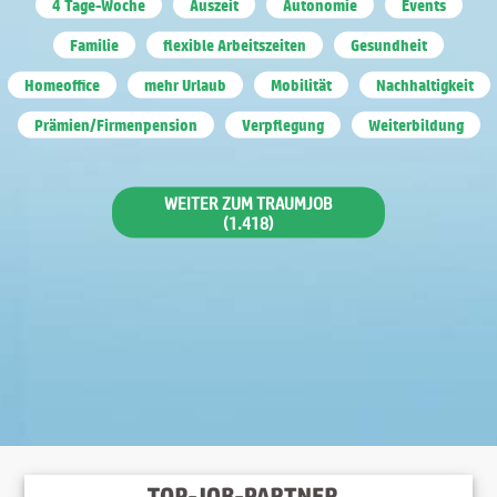
4 Tage-Woche
Auszeit
Autonomie
Events
Familie
flexible Arbeitszeiten
Gesundheit
Homeoffice
mehr Urlaub
Mobilität
Nachhaltigkeit
Prämien/Firmenpension
Verpflegung
Weiterbildung
WEITER ZUM TRAUMJOB
(1.418)