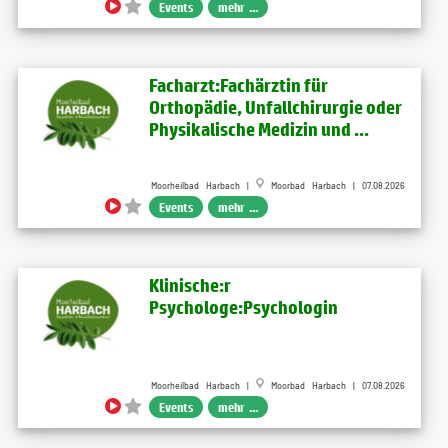
Events
mehr ...
Facharzt:Fachärztin für
Orthopädie, Unfallchirurgie oder
Physikalische Medizin und ...
Moorheilbad Harbach |
Moorbad Harbach | 07.08.2026
Events
mehr ...
Klinische:r
Psychologe:Psychologin
Moorheilbad Harbach |
Moorbad Harbach | 07.08.2026
Events
mehr ...