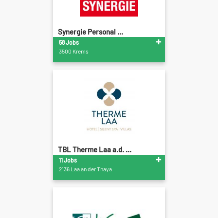
Synergie Personal ...
58 Jobs
3500 Krems
TBL Therme Laa a.d. ...
11 Jobs
2136 Laa an der Thaya