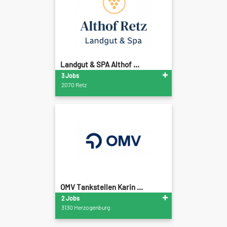
Landgut & SPA Althof ...
3 Jobs
2070 Retz
OMV Tankstellen Karin ...
2 Jobs
3130 Herzogenburg