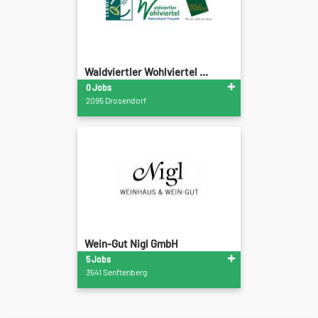
Waldviertler Wohlviertel ...
0 Jobs
2095 Drosendorf
Wein-Gut Nigl GmbH
5 Jobs
3541 Senftenberg