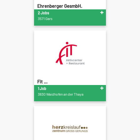
Ehrenberger GesmbH.
2 Jobs
3571 Gars
Fit ...
1 Job
3830 Waidhofen an der Thaya