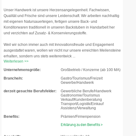
Unser Handwerk ist unsere Herzensangelegenheit. Fachwissen,
Qualität und Frische sind unsere Leidenschaft. Wir arbeiten nachhaltig
mit eigenen Natursauerteigen, fertigen unsere Back- und
Konditorwaren traditionell in unseren Backstuben in Handarbeit her
und verzichten auf Zusatz- & Konservierungsstoffe.
Weil wir schon immer auch mit Innovationsfreude und Engagement
ausgestattet waren, wollen wir nicht nur unsere erreichten Meilensteine
erhalten, sondern uns stets weiterentwick ...
Weiterlesen >>
Unternehmensgröße:
Großbetrieb / Konzerne (ab 100 MA)
Branche/n:
Gastro/Tourismus/Freizeit
Gewerbe/Handwerk
derzeit gesuchte Berufsfelder:
Gewerbliche Berufe/Handwerk
Gastronomie/Tourismus
Verkauf/Kundenberatung
Transport/Logistik/Einkauf
Assistenz/Verwaltung
Benefits:
Prämien/Firmenpension
Erklärung zu den Benefits >