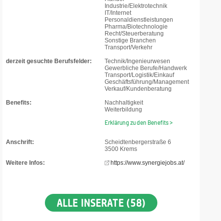
Industrie/Elektrotechnik
IT/Internet
Personaldienstleistungen
Pharma/Biotechnologie
Recht/Steuerberatung
Sonstige Branchen
Transport/Verkehr
derzeit gesuchte Berufsfelder:
Technik/Ingenieurwesen
Gewerbliche Berufe/Handwerk
Transport/Logistik/Einkauf
Geschäftsführung/Management
Verkauf/Kundenberatung
Benefits:
Nachhaltigkeit
Weiterbildung
Erklärung zu den Benefits >
Anschrift:
Scheidtenbergerstraße 6
3500 Krems
Weitere Infos:
https://www.synergiejobs.at/
ALLE INSERATE (58)