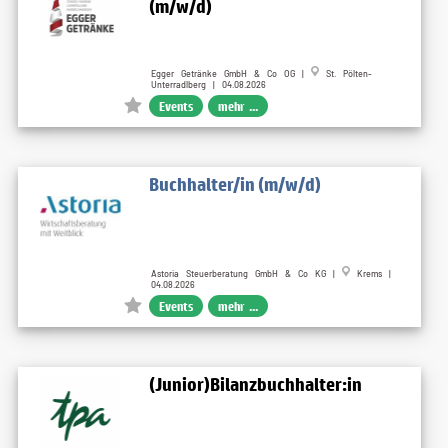
(m/w/d)
Egger Getränke GmbH & Co OG |
St. Pölten-
Unterradlberg | 04.08.2026
Events
mehr ...
Buchhalter/in (m/w/d)
Astoria Steuerberatung GmbH & Co KG |
Krems |
04.08.2026
Events
mehr ...
(Junior)Bilanzbuchhalter:in