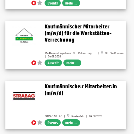
Events
mehr ...
Kaufmännischer Mitarbeiter
(m/w/d) für die Werkstätten-
Verrechnung
Raiffeisen-Lagerhaus St. Pölten reg. ... |
St. Veit/Gölsen
| 04.08.2026
Auszeit
mehr ...
Kaufmännische:r Mitarbeiter:in
(m/w/d)
STRABAG AG |
Rastenfeld | 04.08.2026
Events
mehr ...