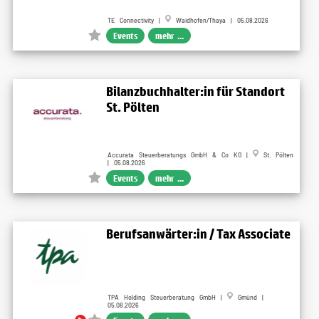
TE Connectivity |
Waidhofen/Thaya | 05.08.2026
Events
mehr ...
Bilanzbuchhalter:in für Standort
St. Pölten
Accurata Steuerberatungs GmbH & Co KG |
St. Pölten
| 05.08.2026
Events
mehr ...
Berufsanwärter:in / Tax Associate
TPA Holding Steuerberatung GmbH |
Gmünd |
05.08.2026