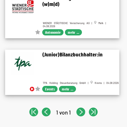
(w|m|d)
WIENER STÄDTISCHE Versicherung AG |
Melk |
04.08.2026
Autonomie
mehr ...
(Junior)Bilanzbuchhalter:in
TPA Holding Steuerberatung GmbH |
Krems | 04.08.2026
Events
mehr ...
1 von 1