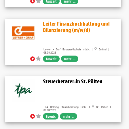
Auszeit
mehr ...
Leiter Finanzbuchhaltung und
Bilanzierung (m/w/d)
Leyrer + Graf Baugesellschaft m.b.H. |
Gmünd |
06.08.2026
Auszeit
mehr ...
Steuerberater:in St. Pölten
TPA Holding Steuerberatung GmbH |
St. Pölten |
06.08.2026
Events
mehr ...