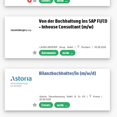
Events
mehr ...
Von der Buchhaltung ins SAP FI/CO
- Inhouse Consultant (m/w)
LASSELSBERGER Group GmbH |
Pöchlarn | 05.08.2026
Autonomie
mehr ...
Bilanzbuchhalter/in (m/w/d)
Astoria Steuerberatung GmbH & Co KG |
Krems |
05.08.2026
Events
mehr ...