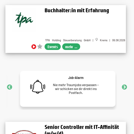
Buchhalter:in mit Erfahrung
TPA Holding Steuerberatung GmbH |
Krems | 06.08.2026
Events
mehr ...
Job-Alarm
Nie mehr Traumjobs verpassen –
wir schicken sie dir direkt ins
Postfach.
Senior Controller mit IT-Affinität
(m/w/d)