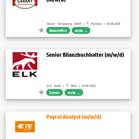
Garant Tiernahrung GmbH |
Pöchlarn | 06.08.2026
Homeoffice
mehr ...
Senior Bilanzbuchhalter (m/w/d)
ELK GmbH |
Wien | 05.08.2026
Events
mehr ...
Payrol Analyst (m/w/d)