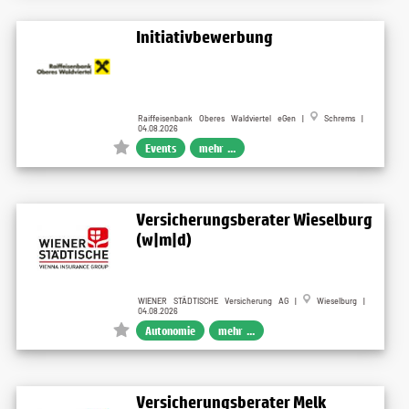
Initiativbewerbung
Raiffeisenbank Oberes Waldviertel eGen |
Schrems |
04.08.2026
Events
mehr ...
Versicherungsberater Wieselburg
(w|m|d)
WIENER STÄDTISCHE Versicherung AG |
Wieselburg |
04.08.2026
Autonomie
mehr ...
Versicherungsberater Melk