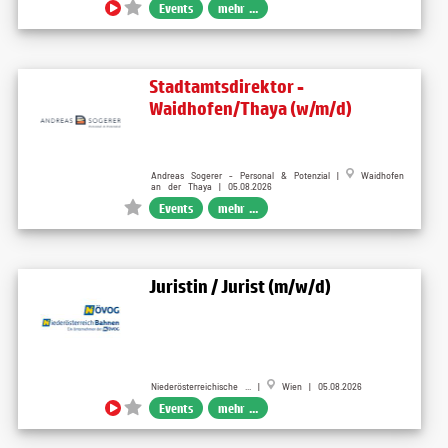
Events
mehr ...
Stadtamtsdirektor -
Waidhofen/Thaya (w/m/d)
Andreas Sogerer - Personal & Potenzial |
Waidhofen
an der Thaya | 05.08.2026
Events
mehr ...
Juristin / Jurist (m/w/d)
Niederösterreichische ... |
Wien | 05.08.2026
Events
mehr ...