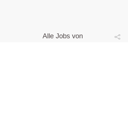
Alle Jobs von
WEB Windenergie AG
EXECUTIVE ASSISTANT (m|w|d)
WEB Windenergie AG |
Pfaffenschlag | 07.08.2026
Events
mehr ...