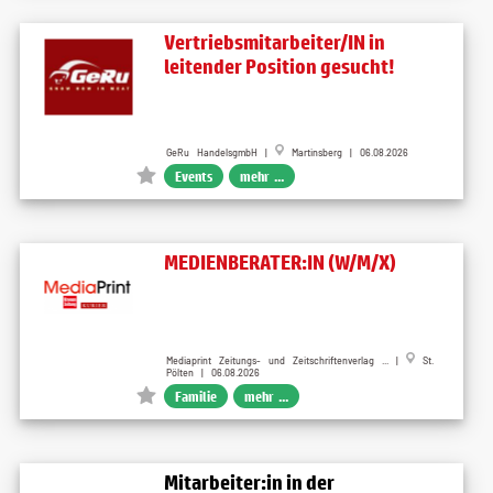
Vertriebsmitarbeiter/IN in
leitender Position gesucht!
GeRu HandelsgmbH |
Martinsberg | 06.08.2026
Events
mehr ...
MEDIENBERATER:IN (W/M/X)
Mediaprint Zeitungs- und Zeitschriftenverlag ... |
St.
Pölten | 06.08.2026
Familie
mehr ...
Mitarbeiter:in in der