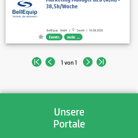
38,5h/Woche
BellEquip GmbH |
Zwettl | 04.08.2026
Events
mehr ...
1 von 1
Unsere
Portale