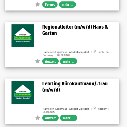
Events
mehr ...
Regionalleiter (m/w/d) Haus &
Garten
Raiffeisen-Lagerhaus Absdorf-Ziersdorf |
Furth bei
Göttweig | 05.08.2026
Auszeit
mehr ...
Lehrling Bürokaufmann/-frau
(m/w/d)
Raiffeisen-Lagerhaus Absdorf-Ziersdorf |
Absdorf |
05.08.2026
Auszeit
mehr ...