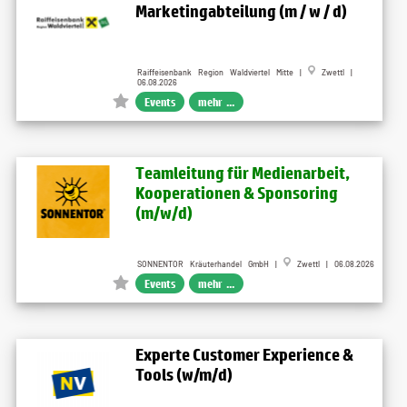
Marketingabteilung (m / w / d)
Raiffeisenbank Region Waldviertel Mitte |
Zwettl |
06.08.2026
Events
mehr ...
Teamleitung für Medienarbeit,
Kooperationen & Sponsoring
(m/w/d)
SONNENTOR Kräuterhandel GmbH |
Zwettl | 06.08.2026
Events
mehr ...
Experte Customer Experience &
Tools (w/m/d)