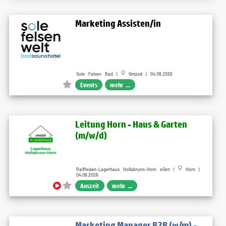
Marketing Assisten/in
Sole Felsen Bad |
Gmünd | 04.08.2026
Events
mehr ...
Leitung Horn - Haus & Garten
(m/w/d)
Raiffeisen-Lagerhaus Hollabrunn-Horn eGen |
Horn |
04.08.2026
Auszeit
mehr ...
Marketing Manager B2B (w/m) -