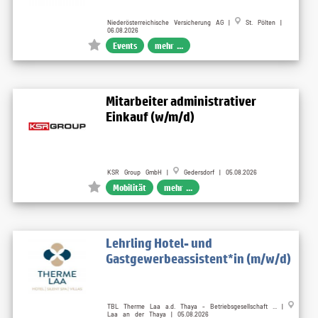
Niederösterreichische Versicherung AG |
St. Pölten |
06.08.2026
Events
mehr ...
Mitarbeiter administrativer
Einkauf (w/m/d)
KSR Group GmbH |
Gedersdorf | 05.08.2026
Mobilität
mehr ...
Lehrling Hotel- und
Gastgewerbeassistent*in (m/w/d)
TBL Therme Laa a.d. Thaya - Betriebsgesellschaft ... |
Laa an der Thaya | 05.08.2026