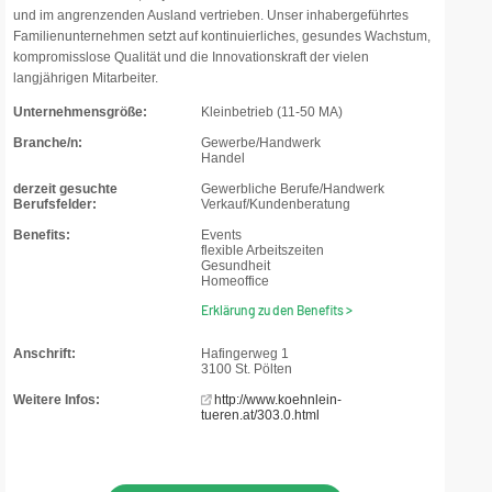
und im angrenzenden Ausland vertrieben. Unser inhabergeführtes
Familienunternehmen setzt auf kontinuierliches, gesundes Wachstum,
kompromisslose Qualität und die Innovationskraft der vielen
langjährigen Mitarbeiter.
Unternehmensgröße:
Kleinbetrieb (11-50 MA)
Branche/n:
Gewerbe/Handwerk
Handel
derzeit gesuchte
Gewerbliche Berufe/Handwerk
Berufsfelder:
Verkauf/Kundenberatung
Benefits:
Events
flexible Arbeitszeiten
Gesundheit
Homeoffice
Erklärung zu den Benefits >
Anschrift:
Hafingerweg 1
3100 St. Pölten
Weitere Infos:
http://www.koehnlein-
tueren.at/303.0.html