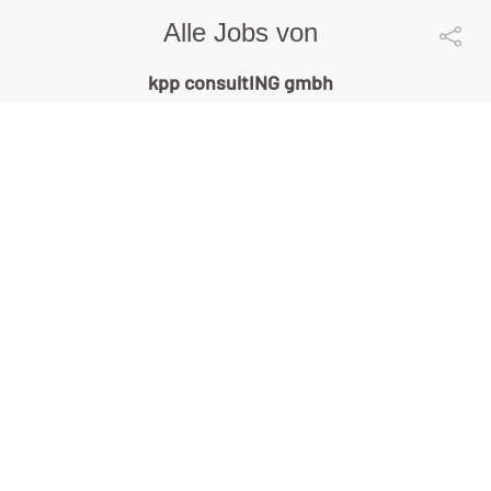
Alle Jobs von
kpp consultING gmbh
Fachplanung
Gebäude-/Infrastrukturtechnik
(w/m/d) - Expert / Senior Expert
kpp consultING gmbh |
Krems | 06.08.2026
4-Tage-Woche
mehr ...
Fachplanung Hoch- und
Mittelspannungsanlagen (w/m/d) -
Expert / Senior Expert