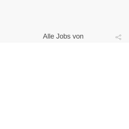
Alle Jobs von
WEB Windenergie AG
EXECUTIVE ASSISTANT (m|w|d)
WEB Windenergie AG |
Pfaffenschlag | 10.08.2026
Events
mehr ...