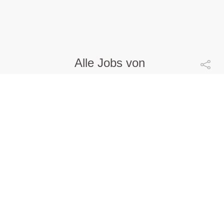
Alle Jobs von
EPS Electric Power Systems GmbH
Lehrling für Elektrotechnik
(m/w/d)
EPS Electric Power Systems GmbH |
Groß Gerungs |
06.08.2026
Autonomie
mehr ...