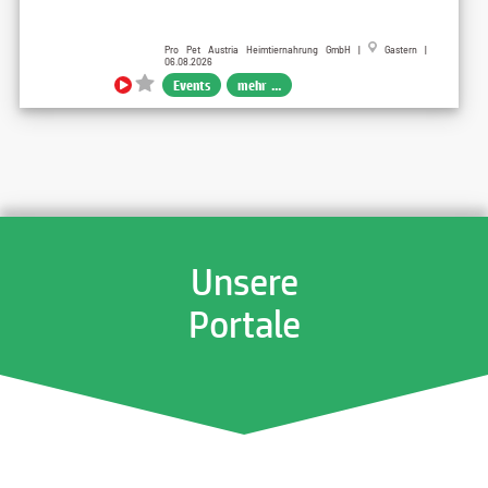
Pro Pet Austria Heimtiernahrung GmbH |
Gastern |
06.08.2026
Events
mehr ...
Unsere
Portale