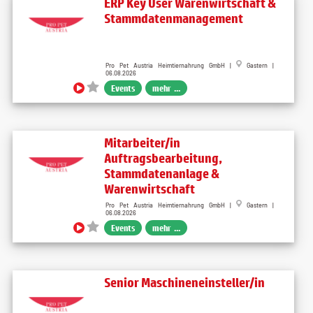
ERP Key User Warenwirtschaft &
Stammdatenmanagement
Pro Pet Austria Heimtiernahrung GmbH |
Gastern |
06.08.2026
Events
mehr ...
Mitarbeiter/in
Auftragsbearbeitung,
Stammdatenanlage &
Warenwirtschaft
Pro Pet Austria Heimtiernahrung GmbH |
Gastern |
06.08.2026
Events
mehr ...
Senior Maschineneinsteller/in