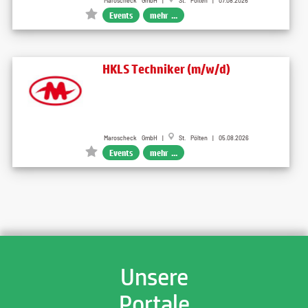
Maroscheck GmbH |
St. Pölten | 07.08.2026
Events
mehr ...
HKLS Techniker (m/w/d)
Maroscheck GmbH |
St. Pölten | 05.08.2026
Events
mehr ...
Unsere
Portale