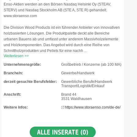
Enso-Aktien werden an den Börsen Nasdaq Helsinki Oy (STEAV,
STERV) und Nasdaq Stockholm AB (STE A, STE R) gehandelt.
www.storaenso.com
Die Division Wood Products ist ein führender Anbieter von innovativen
holzbasierten Lösungen. Die Produktpalette deckt alle Bereiche
urbanen Bauens ab und umfasst unter anderem Massivholzelemente
und Holzkomponenten. Das Angebot wird durch eine Reihe von
Schnittholzprodukten und Pellets für eine nachh ...
Weiterlesen >>
Unternehmensgröße:
Großbetrieb / Konzerne (ab 100 MA)
Branche/n:
Gewerbe/Handwerk
derzeit gesuchte Berufsfelder:
Gewerbliche Berufe/Handwerk
Transport/Logistik/Einkauf
Anschrift:
Brand 44
3531 Waldhausen
Weitere Infos:
https://www.storaenso.com/de-de/
ALLE INSERATE (0)