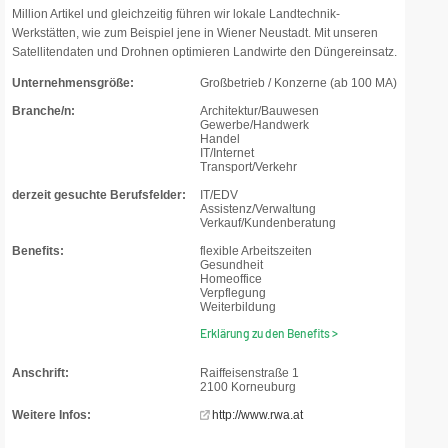
Million Artikel und gleichzeitig führen wir lokale Landtechnik-
Werkstätten, wie zum Beispiel jene in Wiener Neustadt. Mit unseren
Satellitendaten und Drohnen optimieren Landwirte den Düngereinsatz.
Unternehmensgröße:
Großbetrieb / Konzerne (ab 100 MA)
Branche/n:
Architektur/Bauwesen
Gewerbe/Handwerk
Handel
IT/Internet
Transport/Verkehr
derzeit gesuchte Berufsfelder:
IT/EDV
Assistenz/Verwaltung
Verkauf/Kundenberatung
Benefits:
flexible Arbeitszeiten
Gesundheit
Homeoffice
Verpflegung
Weiterbildung
Erklärung zu den Benefits >
Anschrift:
Raiffeisenstraße 1
2100 Korneuburg
Weitere Infos:
http://www.rwa.at