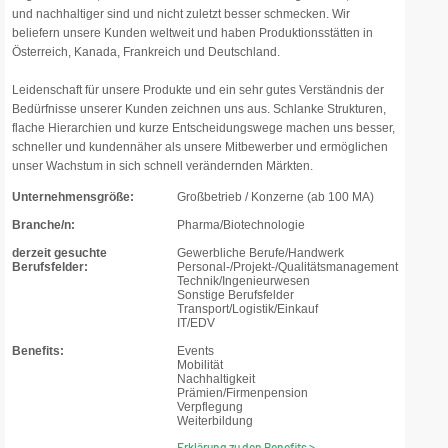
und nachhaltiger sind und nicht zuletzt besser schmecken. Wir
beliefern unsere Kunden weltweit und haben Produktionsstätten in
Österreich, Kanada, Frankreich und Deutschland.
Leidenschaft für unsere Produkte und ein sehr gutes Verständnis der
Bedürfnisse unserer Kunden zeichnen uns aus. Schlanke Strukturen,
flache Hierarchien und kurze Entscheidungswege machen uns besser,
schneller und kundennäher als unsere Mitbewerber und ermöglichen
unser Wachstum in sich schnell verändernden Märkten.
Unternehmensgröße:
Großbetrieb / Konzerne (ab 100 MA)
Branche/n:
Pharma/Biotechnologie
derzeit gesuchte
Gewerbliche Berufe/Handwerk
Berufsfelder:
Personal-/Projekt-/Qualitätsmanagement
Technik/Ingenieurwesen
Sonstige Berufsfelder
Transport/Logistik/Einkauf
IT/EDV
Benefits:
Events
Mobilität
Nachhaltigkeit
Prämien/Firmenpension
Verpflegung
Weiterbildung
Erklärung zu den Benefits >