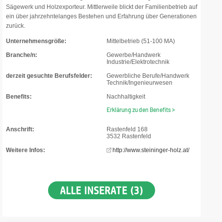
Sägewerk und Holzexporteur. Mittlerweile blickt der Familienbetrieb auf
ein über jahrzehntelanges Bestehen und Erfahrung über Generationen
zurück.
Unternehmensgröße:
Mittelbetrieb (51-100 MA)
Branche/n:
Gewerbe/Handwerk
Industrie/Elektrotechnik
derzeit gesuchte Berufsfelder:
Gewerbliche Berufe/Handwerk
Technik/Ingenieurwesen
Benefits:
Nachhaltigkeit
Erklärung zu den Benefits >
Anschrift:
Rastenfeld 168
3532 Rastenfeld
Weitere Infos:
http://www.steininger-holz.at/
ALLE INSERATE (3)