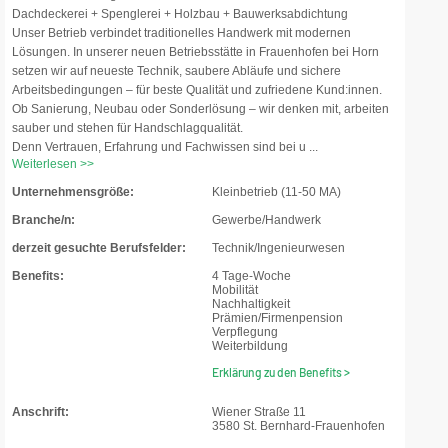
Dachdeckerei + Spenglerei + Holzbau + Bauwerksabdichtung
Unser Betrieb verbindet traditionelles Handwerk mit modernen
Lösungen. In unserer neuen Betriebsstätte in Frauenhofen bei Horn
setzen wir auf neueste Technik, saubere Abläufe und sichere
Arbeitsbedingungen – für beste Qualität und zufriedene Kund:innen.
Ob Sanierung, Neubau oder Sonderlösung – wir denken mit, arbeiten
sauber und stehen für Handschlagqualität.
Denn Vertrauen, Erfahrung und Fachwissen sind bei u ...
Weiterlesen >>
Unternehmensgröße:
Kleinbetrieb (11-50 MA)
Branche/n:
Gewerbe/Handwerk
derzeit gesuchte Berufsfelder:
Technik/Ingenieurwesen
Benefits:
4 Tage-Woche
Mobilität
Nachhaltigkeit
Prämien/Firmenpension
Verpflegung
Weiterbildung
Erklärung zu den Benefits >
Anschrift:
Wiener Straße 11
3580 St. Bernhard-Frauenhofen