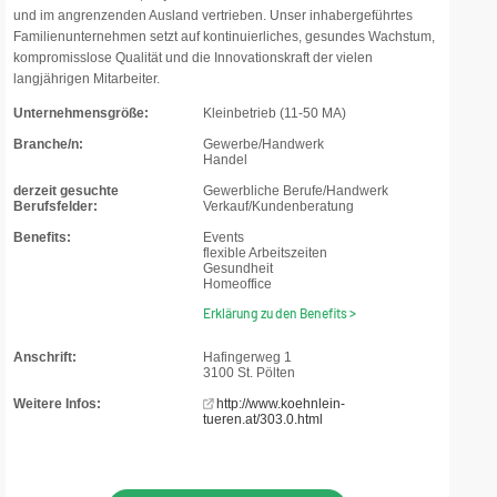
und im angrenzenden Ausland vertrieben. Unser inhabergeführtes
Familienunternehmen setzt auf kontinuierliches, gesundes Wachstum,
kompromisslose Qualität und die Innovationskraft der vielen
langjährigen Mitarbeiter.
Unternehmensgröße:
Kleinbetrieb (11-50 MA)
Branche/n:
Gewerbe/Handwerk
Handel
derzeit gesuchte
Gewerbliche Berufe/Handwerk
Berufsfelder:
Verkauf/Kundenberatung
Benefits:
Events
flexible Arbeitszeiten
Gesundheit
Homeoffice
Erklärung zu den Benefits >
Anschrift:
Hafingerweg 1
3100 St. Pölten
Weitere Infos:
http://www.koehnlein-
tueren.at/303.0.html