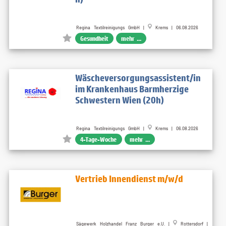
Regina Textilreinigungs GmbH |
Krems | 06.08.2026
Gesundheit
mehr ...
Wäscheversorgungsassistent/in
im Krankenhaus Barmherzige
Schwestern Wien (20h)
Regina Textilreinigungs GmbH |
Krems | 06.08.2026
4-Tage-Woche
mehr ...
Vertrieb Innendienst m/w/d
Sägewerk Holzhandel Franz Burger e.U. |
Rottersdorf |