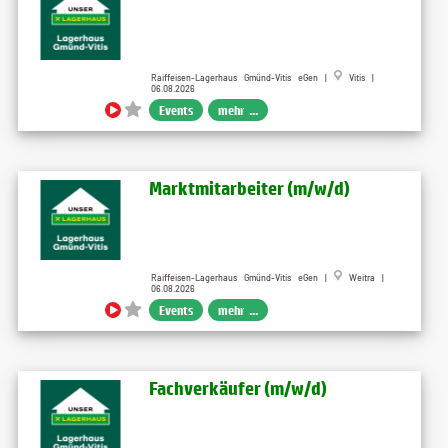
Raiffeisen-Lagerhaus Gmünd-Vitis eGen |
Vitis |
06.08.2026
Events
mehr ...
Marktmitarbeiter (m/w/d)
Raiffeisen-Lagerhaus Gmünd-Vitis eGen |
Weitra |
06.08.2026
Events
mehr ...
Fachverkäufer (m/w/d)