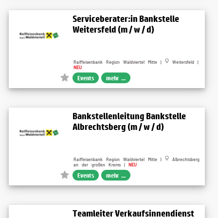
Serviceberater:in Bankstelle
Weitersfeld (m / w / d)
Raiffeisenbank Region Waldviertel Mitte |
Weitersfeld |
NEU
Events
mehr ...
Bankstellenleitung Bankstelle
Albrechtsberg (m / w / d)
Raiffeisenbank Region Waldviertel Mitte |
Albrechtsberg
an der großen Krems |
NEU
Events
mehr ...
Teamleiter Verkaufsinnendienst