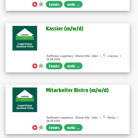
Events
mehr ...
Kassier (m/w/d)
Raiffeisen-Lagerhaus Gmünd-Vitis eGen |
Litschau |
06.08.2026
Events
mehr ...
Mitarbeiter Bistro (m/w/d)
Raiffeisen-Lagerhaus Gmünd-Vitis eGen |
Weitra |
06.08.2026
Events
mehr ...