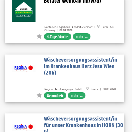
Berater Weinbau (m/w/d)
Raiffeisen-Lagerhaus Absdorf-Ziersdorf |
Furth bei
Göttweig | 06.08.2026
4-Tage-Woche
mehr ...
Wäscheversorgungsassistent/in
im Krankenhaus Herz Jesu Wien
(20h)
Regina Textilreinigungs GmbH |
Krems | 06.08.2026
Gesundheit
mehr ...
Wäscheversorgungsassistent/in
für unser Krankenhaus in HORN (30
h)