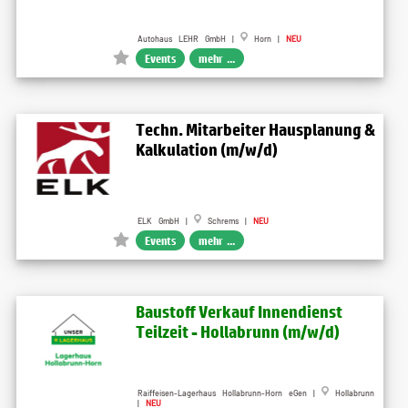
Autohaus LEHR GmbH |
Horn |
NEU
Events
mehr ...
Techn. Mitarbeiter Hausplanung &
Kalkulation (m/w/d)
ELK GmbH |
Schrems |
NEU
Events
mehr ...
Baustoff Verkauf Innendienst
Teilzeit - Hollabrunn (m/w/d)
Raiffeisen-Lagerhaus Hollabrunn-Horn eGen |
Hollabrunn
|
NEU