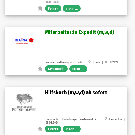
06.08.2026
Events
mehr ...
Mitarbeiter:in Expedit (m,w,d)
Regina Textilreinigungs GmbH |
Krems | 06.08.2026
Gesundheit
mehr ...
Hilfskoch (m,w,d) ab sofort
Heurigenhof Bründlmayer Restaurant / ... |
Langenlois |
06.08.2026
Events
mehr ...