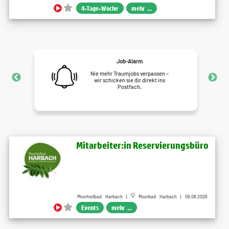
4-Tage-Woche
mehr ...
Job-Alarm
Nie mehr Traumjobs verpassen –
wir schicken sie dir direkt ins
Postfach.
Mitarbeiter:in Reservierungsbüro
Moorheilbad Harbach |
Moorbad Harbach | 06.08.2026
Events
mehr ...