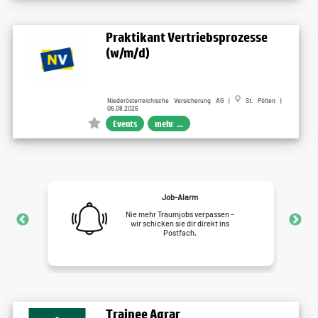
Praktikant Vertriebsprozesse
(w/m/d)
Niederösterreichische Versicherung AG |
St. Pölten |
06.08.2026
Events
mehr ...
Job-Alarm
Nie mehr Traumjobs verpassen –
wir schicken sie dir direkt ins
Postfach.
Trainee Agrar