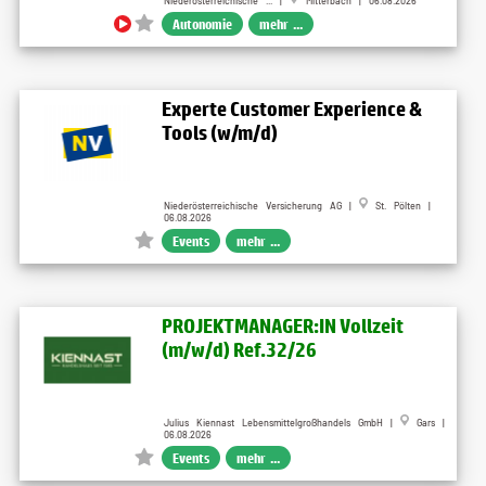
Niederösterreichische ... |
Mitterbach | 06.08.2026
Autonomie
mehr ...
Experte Customer Experience &
Tools (w/m/d)
Niederösterreichische Versicherung AG |
St. Pölten |
06.08.2026
Events
mehr ...
PROJEKTMANAGER:IN Vollzeit
(m/w/d) Ref.32/26
Julius Kiennast Lebensmittelgroßhandels GmbH |
Gars |
06.08.2026
Events
mehr ...