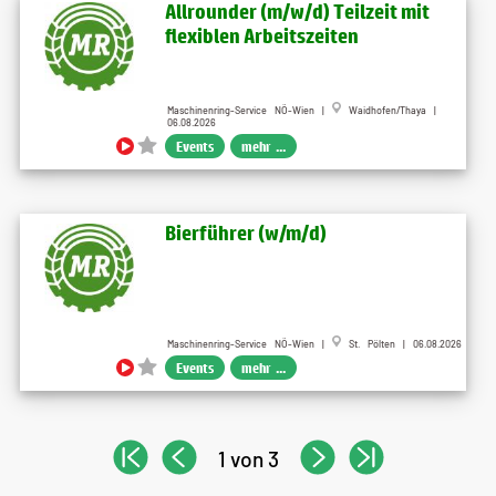
Allrounder (m​/w​/d) Teilzeit mit
flexiblen Arbeitszeiten
Maschinenring-Service NÖ-Wien |
Waidhofen/Thaya |
06.08.2026
Events
mehr ...
Bierführer (w​/m​/d)
Maschinenring-Service NÖ-Wien |
St. Pölten | 06.08.2026
Events
mehr ...
1 von 3