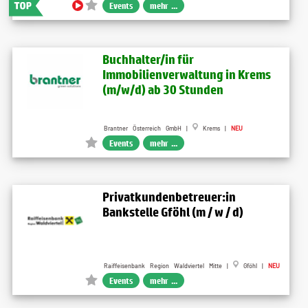
Events
mehr ...
Buchhalter/in für
Immobilienverwaltung in Krems
(m/w/d) ab 30 Stunden
Brantner Österreich GmbH |
Krems |
NEU
Events
mehr ...
Privatkundenbetreuer:in
Bankstelle Gföhl (m / w / d)
Raiffeisenbank Region Waldviertel Mitte |
Gföhl |
NEU
Events
mehr ...