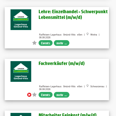
Lehre: Einzelhandel - Schwerpunkt
Lebensmittel (m/w/d)
Raiffeisen-Lagerhaus Gmünd-Vitis eGen |
Weitra |
06.08.2026
Events
mehr ...
Fachverkäufer (m/w/d)
Raiffeisen-Lagerhaus Gmünd-Vitis eGen |
Schwarzenau |
06.08.2026
Events
mehr ...
Mitarbeiter Feinkost (m/w/d)