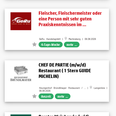
Fleischer, Fleischermeister oder
eine Person mit sehr guten
Praxiskenntnissen im ...
GeRu HandelsgmbH |
Martinsberg | 06.08.2026
4-Tage-Woche
mehr ...
CHEF DE PARTIE (m/w/d)
Restaurant ( 1 Stern GUIDE
MICHELIN)
Heurigenhof Bründlmayer Restaurant / ... |
Langenlois |
06.08.2026
Auszeit
mehr ...