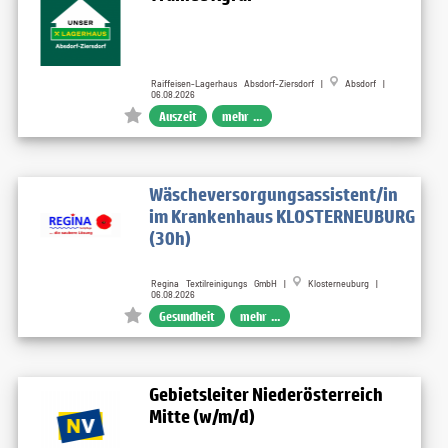
Raiffeisen-Lagerhaus Absdorf-Ziersdorf |
Absdorf |
06.08.2026
Auszeit
mehr ...
Wäscheversorgungsassistent/in
im Krankenhaus KLOSTERNEUBURG
(30h)
Regina Textilreinigungs GmbH |
Klosterneuburg |
06.08.2026
Gesundheit
mehr ...
Gebietsleiter Niederösterreich
Mitte (w/m/d)