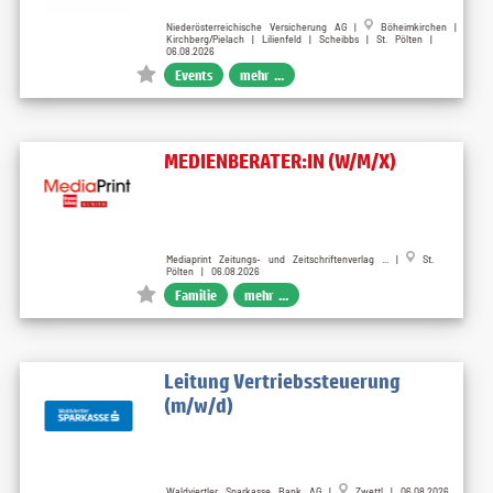
Niederösterreichische Versicherung AG |
Böheimkirchen |
Kirchberg/Pielach | Lilienfeld | Scheibbs | St. Pölten |
06.08.2026
Events
mehr ...
MEDIENBERATER:IN (W/M/X)
Mediaprint Zeitungs- und Zeitschriftenverlag ... |
St.
Pölten | 06.08.2026
Familie
mehr ...
Leitung Vertriebssteuerung
(m/w/d)
Waldviertler Sparkasse Bank AG |
Zwettl | 06.08.2026