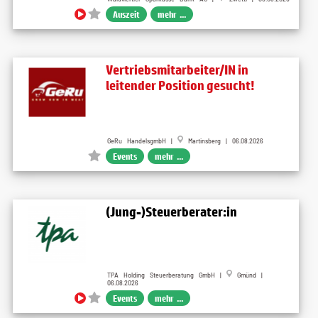
Auszeit
mehr ...
Vertriebsmitarbeiter/IN in
leitender Position gesucht!
GeRu HandelsgmbH |
Martinsberg | 06.08.2026
Events
mehr ...
(Jung-)Steuerberater:in
TPA Holding Steuerberatung GmbH |
Gmünd |
06.08.2026
Events
mehr ...