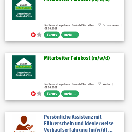
Raiffeisen-Lagerhaus Gmünd-Vitis eGen |
Schwarzenau |
06.08.2026
Events
mehr ...
Mitarbeiter Feinkost (m/w/d)
Raiffeisen-Lagerhaus Gmünd-Vitis eGen |
Weitra |
06.08.2026
Events
mehr ...
Persönliche Assistenz mit
Führerschein und idealerweise
Verkaufserfahrung (m/w/d) ...